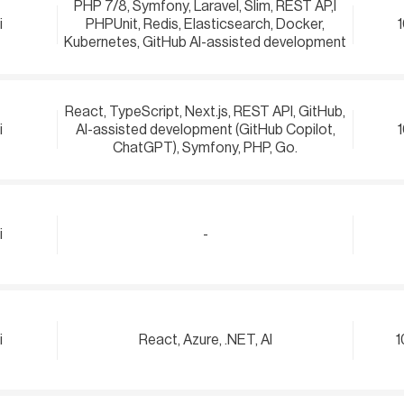
PHP 7/8, Symfony, Laravel, Slim, REST AP,I
i
PHPUnit, Redis, Elasticsearch, Docker,
Kubernetes, GitHub AI-assisted development
React, TypeScript, Next.js, REST API, GitHub,
i
AI-assisted development (GitHub Copilot,
ChatGPT), Symfony, PHP, Go.
i
-
i
React, Azure, .NET, AI
1