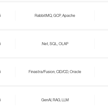
i
RabbitMQ, GCP, Apache
i
.Net, SQL, OLAP
i
Finastra/Fusion, CID/CD, Oracle
i
GenAI, RAG, LLM