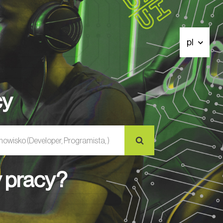
pl
cy
y pracy?