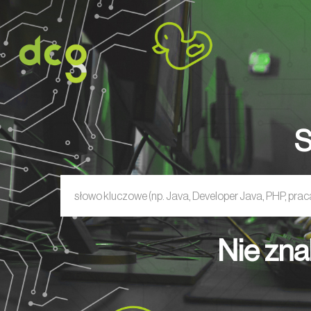
HOME
O NAS
USŁUGI
OFERT
S
Nie zna