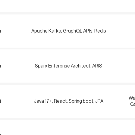
i
Apache Kafka, GraphQL APIs, Redis
i
Sparx Enterprise Architect, ARIS
Wa
i
Java 17+, React, Spring boot, JPA
Gd