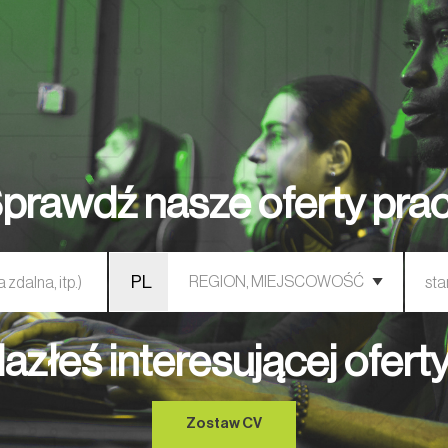
Y PRACY
KOMPETENCJE
BLOG
PUBLIKACJE
prawdź nasze oferty pra
PL
lazłeś interesującej ofert
Zostaw CV