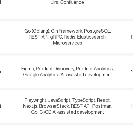
i
Jira, Confluence
Go (Golang), Gin Framework, PostgreSQL,
REST API, gRPC, Redis, Elasticsearch,
Microservices
Figma, Product Discovery, Product Analytics,
i
Google Analytic,s AI-assisted development
Playwright, JavaScript, TypeScript, React,
i
Next.js, BrowserStack, REST API, Postman,
Go, CI/CD AI-assisted development