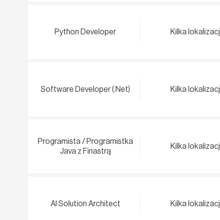
Python Developer
Kilka lokalizacj
Software Developer (.Net)
Kilka lokalizacj
Programista / Programistka
Kilka lokalizacj
Java z Finastrą
AI Solution Architect
Kilka lokalizacj