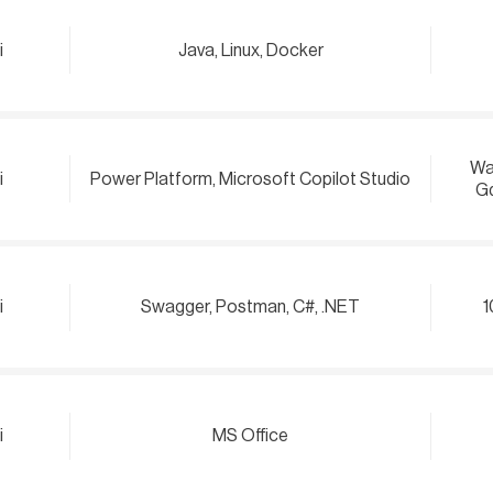
i
Java, Linux, Docker
Wa
i
Power Platform, Microsoft Copilot Studio
Gd
i
Swagger, Postman, C#, .NET
1
i
MS Office