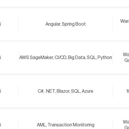
War
i
Angular, Spring Boot
Wa
i
AWS SageMaker, CI/CD, Big Data, SQL, Python
Gd
i
C#, .NET, Blazor, SQL, Azure
1
Wa
i
AML, Transaction Monitoring
Gd