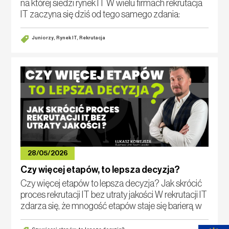
na której siedzi rynek IT W wielu firmach rekrutacja
IT zaczyna się dziś od tego samego zdania:
„Potrzebujemy seniora”. Najlepiej dostępnego od
zaraz
Juniorzy, Rynek IT, Rekrutacja
28/05/2026
Czy więcej etapów, to lepsza decyzja?
Czy więcej etapów to lepsza decyzja? Jak skrócić
proces rekrutacji IT bez utraty jakości W rekrutacji IT
zdarza się, że mnogość etapów staje się barierą w
znalezieniu odpowiedniej osoby w optymalnym
czasie. Najpierw o