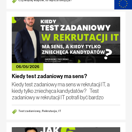
Czy więcej etapów, to lepsza decyzja?
06/05/2026
Kiedy test zadaniowy ma sens?
Kiedy test zadaniowy ma sens w rekrutacji IT, a
kiedy tylko zniechęca kandydatów? Test
zadaniowy w rekrutacji IT potrafi być bardzo
dobrym narzędziem. Pod jednym warunkiem: musi
mierzyć kompetencje potrzebne w pracy, a nie cierp
Test zadaniowy, Rekrutacja, IT