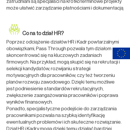
zatrudniani są specjaliści na krótkoterminowe projekty
może ułatwić zarządzanie płatnościami i dokumentacją
Co na to dział HR?
Poprzez odciążenie działów HR i Kadr powtarzalnymi
obowiązkami, Pass Through pozwala tym działom
skoncentrować się na kluczowych zadaniach
firmowych. Na przykład, mogą skupić się na rekrutacji i
selekcji kandydatów, rozwijaniu strategii
motywacyjnych dla pracowników, czy też tworzeniu
planów rozwoju zawodowego. Dzięki temu możliwe
jest podniesienie standardów rekrutacyjnych,
zwiększenie zaangażowania pracowników i poprawa
wyników finansowych.
Ponadto, specjalistyczne podejście do zarządzania
pracownikami pozwala na szybką identyfikację
ewentualnych problemów i ich skuteczne rozwiązanie.
Dział HR i Kadry mogą dzięki temu działać bardziej