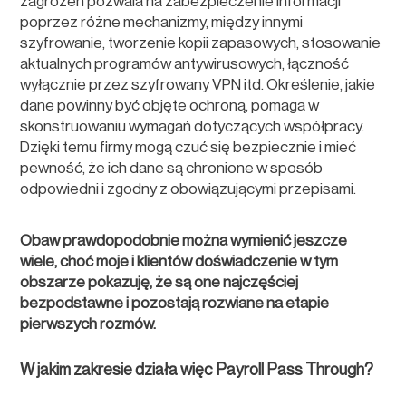
zagrożeń pozwala na zabezpieczenie informacji
poprzez różne mechanizmy, między innymi
szyfrowanie, tworzenie kopii zapasowych, stosowanie
aktualnych programów antywirusowych, łączność
wyłącznie przez szyfrowany VPN itd. Określenie, jakie
dane powinny być objęte ochroną, pomaga w
skonstruowaniu wymagań dotyczących współpracy.
Dzięki temu firmy mogą czuć się bezpiecznie i mieć
pewność, że ich dane są chronione w sposób
odpowiedni i zgodny z obowiązującymi przepisami.
Obaw prawdopodobnie można wymienić jeszcze
wiele, choć moje i klientów doświadczenie w tym
obszarze pokazuję, że są one najczęściej
bezpodstawne i pozostają rozwiane na etapie
pierwszych rozmów.
W jakim zakresie działa więc Payroll Pass Through?