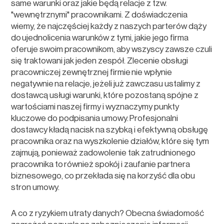
same warunki oraz jakie będą relacje z tzw.
"wewnętrznymi" pracownikami. Z doświadczenia
wiemy, że najczęściej każdy z naszych parterów dąży
do ujednolicenia warunków z tymi, jakie jego firma
oferuje swoim pracownikom, aby wszyscy zawsze czuli
się traktowani jak jeden zespół. Zlecenie obsługi
pracowniczej zewnętrznej firmie nie wpłynie
negatywnie na relacje, jeżeli już zawczasu ustalimy z
dostawcą usługi warunki, które pozostaną spójne z
wartościami naszej firmy i wyznaczymy punkty
kluczowe do podpisania umowy. Profesjonalni
dostawcy kładą nacisk na szybką i efektywną obsługę
pracownika oraz na wyszkolenie działów, które się tym
zajmują, ponieważ zadowolenie tak zatrudnionego
pracownika to również spokój i zaufanie partnera
biznesowego, co przekłada się na korzyść dla obu
stron umowy.
A co z ryzykiem utraty danych? Obecna świadomość