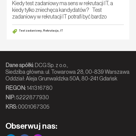
Kiedy test zadaniowy ma sens w rekrutacji IT, a
kiedy tylko zniechęca kandydatów? Test
zadaniowy w rekrutacji IT potrafi być bardzo
dobrym narzędziem. Pod jednym warunkiem: musi
mierzyć kompetencje potrzebne w pracy, a nie cierp
Test zadaniowy, Rekrutacja, IT
Dane spółki:
DCG Sp. z o.o.,
Siedziba główna: ul. Towarowa 28, 00-839 Warszawa
Oddział: Aleja Grunwaldzka 50A, 80-241 Gdańsk
REGON:
141316780
NIP:
5222877930
KRS:
0001067305
Obserwuj nas: