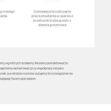
ng nowego
Comiesięczne rozliczanie
tanta
prac konsultanta w oparciu o
przelicznik liczba godzin x
stawka godzinowa
amy, wg których działamy. Możemy potraktować to
będziemy się kierować przy współpracy lub jako
unek, a w drodze rozmów uszyjemy to rozwiązanie na
 najlepiej Twoim potrzebom.