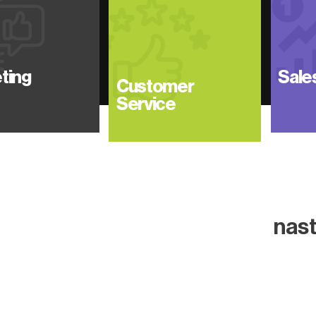
ting
Sale
Customer
Service
nas