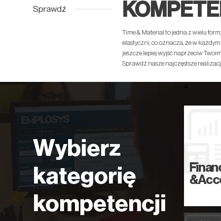
KOMPETE
Sprawdź
Time & Material to jedna z wielu for
elastyczni, co oznacza, że w każdy
jeszcze lepiej wyjść naprzeciw Two
Sprawdź nasze najczęstsze realizacj
4
Wybierz
Finan
kategorię
&Acc
kompetencji