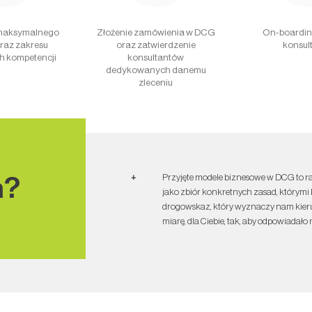
 maksymalnego
Złożenie zamówienia w DCG
On-boardi
raz zakresu
oraz zatwierdzenie
konsul
h kompetencji
konsultantów
dedykowanych danemu
zleceniu
+
Przyjęte modele biznesowe w DCG to r
a?
jako zbiór konkretnych zasad, którymi 
drogowskaz, który wyznaczy nam kier
miarę, dla Ciebie, tak, aby odpowiadało