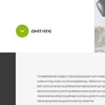
zjedź niżej
Time&Material to jeden z bardziej popularnych mode
outsourcingu kadr czy też bodyleasingu. Głównym z
jest rozliczanie się na podstawie przepracowanych 
dany konsultant wykonuje dedykowane prace na rze
zlecane prace dotyczą pełnego wymiaru godzin w skal
obowiązuje stawka godzinowa czy dzienna.