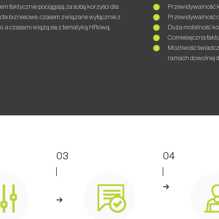
em faktycznie pociągają za sobą korzyści dla
Przewidywalność 
tricte biznesowe, czasem związane wyłącznie z
Przewidywalność o
i, a czasami wiążą się z tematyką HRową.
Duża mobilność k
Comiesięczna fakt
Możliwość świadcze
ramach dowolnej d
03
04