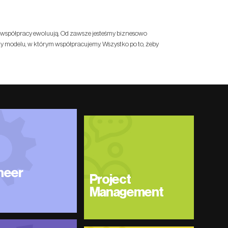
szej współpracy ewoluują. Od zawsze jesteśmy biznesowo
 modelu, w którym współpracujemy. Wszystko po to, żeby
neer
Project
Management