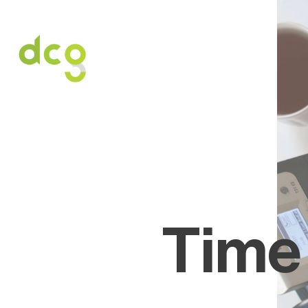
HOME
O NAS
USŁUGI
OFERT
Time 