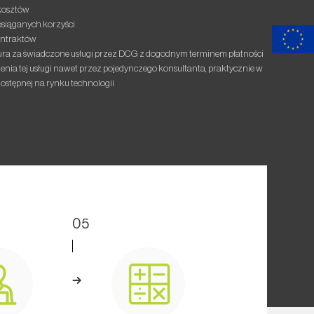
kosztów
siąganych korzyści
ontraktów
ura za świadczone usługi przez DCG z dogodnym terminem płatności
nia tej usługi nawet przez pojedynczego konsultanta, praktycznie w
ostępnej na rynku technologii
05