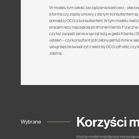
W modelu tym całość zarządzania kadrowo – płacowe
a forma czy zapisy umowy z danym konsultantem są 
pomiędzy DCG a konsultantem. W tym modelu nadzó
pracami leży najczęściej po stronie Klienta. Fizyczna
czy też zaopatrzenie w sprzęt leżą w gestii Klienta i
ustaleń – czy konsultant potrzebny jest full-time w sied
usługi będzie świadczył z siedziby DCG (off-site), czy 
zdalną.
Korzyści 
Wybrane
Każdy model współpracy ma swoje un