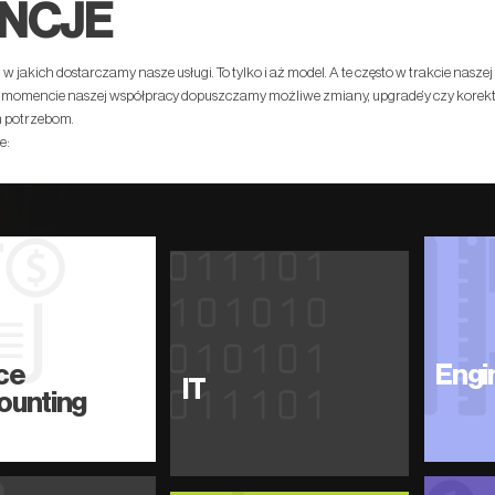
NCJE
m, w jakich dostarczamy nasze usługi. To tylko i aż model. A te często w trakcie na
m momencie naszej współpracy dopuszczamy możliwe zmiany, upgrade’y czy korekty
im potrzebom.
e:
ce
Engi
IT
ounting