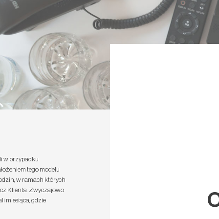
li w przypadku
ałożeniem tego modelu
godzin, w ramach których
cz Klienta. Zwyczajowo
O
i miesiąca, gdzie