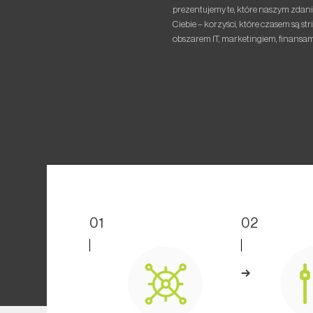
prezentujemy te, które naszym zdani
Ciebie – korzyści, które czasem są s
obszarem IT, marketingiem, finansam
01
02