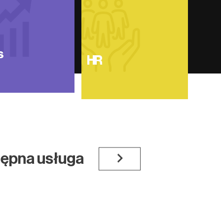
s
HR
tępna usługa