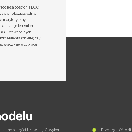
go leżą po stronie DCG,
ustalane bezpośrednio
r merytoryczny nad
 lokalizacja konsultanta
 DCG – ich wspólnych
zibie klienta (on-site) czy
też włączy się w to pracę
modelu
ikalne korzyści. Ułatwiając Ci wybór
Przejrzystość rozl