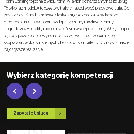
Team Leasing to jedna z wielu form, w jakich dostarczamy nasze usługi.
To tylko i aż model. A te często w trakcie naszej współpracy ewoluują. Od
zawsze jesteśmy biznesowo elastyczni, co oznacza, że w każdym
momencie naszej współpracy dopuszczamy możliwe zmiany,
upgrade’y czy korekty modelu, w którym współpracujemy. Wszystko po
to, żeby jeszcze lepiej wyjść naprzeciw Twoim potrzebom, które
skupiają się wokół konkretnych obszarów i kompetencji. Sprawdź nasze
najczęstsze realizacje:
Wybierz kategorię kompetencji
Zapytaj o Usługę
4