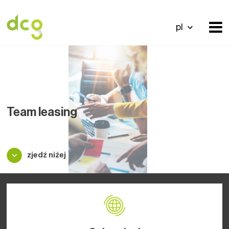
pl
Team leasing
zjedź niżej