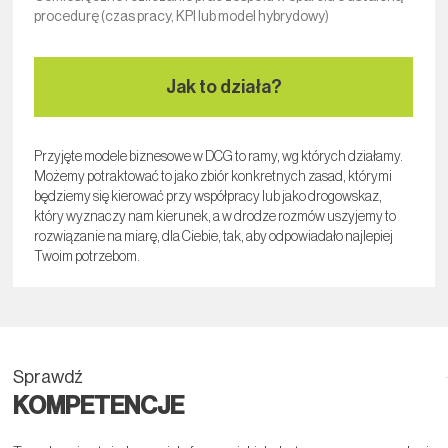
procedurę (czas pracy, KPI lub model hybrydowy)
Jak to działa?
Przyjęte modele biznesowe w DCG to ramy, wg których działamy.
Możemy potraktować to jako zbiór konkretnych zasad, którymi
będziemy się kierować przy współpracy lub jako drogowskaz,
który wyznaczy nam kierunek, a w drodze rozmów uszyjemy to
rozwiązanie na miarę, dla Ciebie, tak, aby odpowiadało najlepiej
Twoim potrzebom.
Sprawdź
KOMPETENCJE