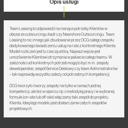
Opis usługi
Team Leasing to odpowiedź na rosnące potrzeby Klientów w
obszarze outsourcingu kadr czy Nearshore Outsourcingu. Team
Leasing to nic innego jak zbudowanie przez DCG całego zespołu
dedykowanego świadczeniu usług na rzecz konkretnego Klienta.
Model rozliczeń jest tu rzeczą wtórą. Najważniejsze jest
umożliwienie Klientowi otrzymania w pakiecie całego teamu. W
zależności od konkretnych potrzeb mogą to być m.in. zespoły
deweloperskie, zespół Service Deskowy czy team Administratorów
– tak naprawdę wszystko zależy od potrzebnych kompetencji.
DCG tworzyło i tworzy zespoły nie tylko w ramach jednej
kompetencji, ale też w oparciu np. o metodykę pracy i w wybranej
formule (on-site lub off-site) włączamy taki zespół do projektu
Klienta. Ideą tego modelu jest dostarczanie całych zespołów
projektowych.