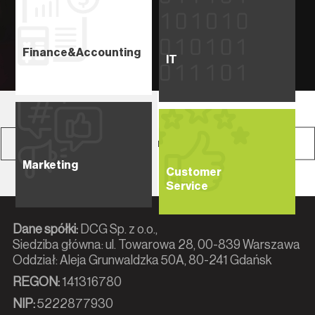
Finance
&Accounting
IT
poprzednia
następna usługa
usługa
Marketing
Customer
Service
Dane spółki:
DCG Sp. z o.o.,
Siedziba główna: ul. Towarowa 28, 00-839 Warszawa
Oddział: Aleja Grunwaldzka 50A, 80-241 Gdańsk
REGON:
141316780
NIP:
5222877930