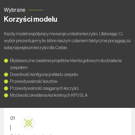
Wybrane
Korzyści modelu
Każdy model współpracy ma swoje unikalne korzyści. Ułatwiając Ci
wybór prezentujemy te, które naszym zdaniem faktycznie pociągają za
sobą największe korzyści dla Ciebie.
Błyskawiczne zasilenie projektów klienta gotowym do działania
zespołem
Dowolność konfiguracji składu zespołu
Przewidywalność kosztów
Przewidywalność osiąganych korzyści
Możliwość określenia konkretnych KPI i SLA
01