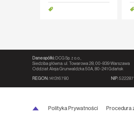
przedstawić właściwych specjalistów. W
„Po
takich warunkach agencja rekr
do
Dane spółki:
DCG Sp. z o.o.,
Siedziba główna: ul. Towarowa 28, 00-839 Warszawa
Oddział: Aleja Grunwaldzka 50A, 80-241 Gdańsk
REGON:
141316780
NIP:
522287
Polityka Prywatności
Procedura 