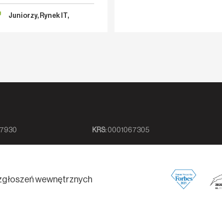
trzebujemy seniora”. Najlepiej
lepsza decyzja?
stępnego od zaraz
Juniorzy, Rynek IT,
Rekrutacja
7930
KRS:
0001067305
zgłoszeń wewnętrznych