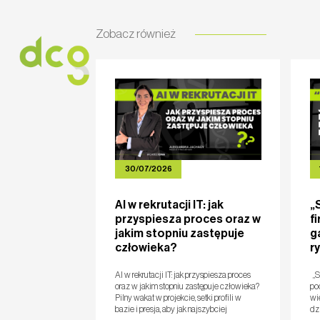
Zobacz również
HOME
O NAS
USŁUGI
OFERT
30/07/2026
AI w rekrutacji IT: jak
„
przyspiesza proces oraz w
f
jakim stopniu zastępuje
ga
człowieka?
r
AI w rekrutacji IT: jak przyspiesza proces
„Se
oraz w jakim stopniu zastępuje człowieka?
pod
Pilny wakat w projekcie, setki profili w
wie
bazie i presja, aby jak najszybciej
dz