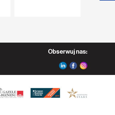
Rekrutacja, IT
Obserwuj nas: