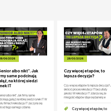
Y PRACY
KOMPETENCJE
BLOG
PUBLIKACJE
18/06/2026
28/05/2026
Senior albo nikt”. Jak
Czy więcej etapów, to
irmy same podcinają
lepsza decyzja?
łąź, na której siedzi
ynek IT
Czy więcej etapów to lepsza decyzja? 
skrócić proces rekrutacji IT bez utraty
jakości W rekrutacji IT zdarza się, że
nior albo nikt”. Jak firmy same
mnogość etapów staje się barierą w
cinają gałąź, na której siedzi rynek IT W
znalezieniu odpowiedniej osoby w
lu firmach rekrutacja IT zaczyna się
optymalnym czasie. Najpierw o
iś od tego samego zdania:
Czy więcej etapów, to