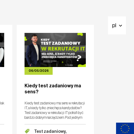
pl
06/05/2026
Kiedy test zadaniowy ma
sens?
Jak
Kiedy test zadaniowy ma sens w rekrutacji
IT, a kiedy tylko zniechęca kandydatów?
Test zadaniowy w rekrutacji IT potrafi być
bardzo dobrym narzędziem. Pod jednym
warunkiem: musi mierzyć kompetencje
potrzebne w pracy, a nie cierp
Test zadaniowy,