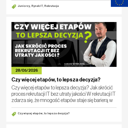
zaraz
Juniorzy, Rynek IT, Rekrutacja
28/05/2026
Czy więcej etapów, to lepsza decyzja?
Czy więcej etapów to lepsza decyzja? Jak skrócić
proces rekrutacji IT bez utraty jakości W rekrutacji IT
zdarza się, że mnogość etapów staje się barierą w
znalezieniu odpowiedniej osoby w optymalnym
czasie. Najpierw o
Czy więcej etapów, to lepsza decyzja?