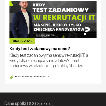
06/05/2026
Kiedy test zadaniowy ma sens?
Kiedy test zadaniowy ma sens w rekrutacji IT, a
kiedy tylko zniechęca kandydatów? Test
zadaniowy w rekrutacji IT potrafi być bardzo
dobrym narzędziem. Pod jednym warunkiem: musi
mierzyć kompetencje potrzebne w pracy, a nie cierp
Test zadaniowy, Rekrutacja, IT
Dane spółki:
DCG Sp. z o.o.,