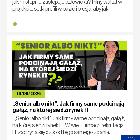
jakim stopniu zastępuje człowieka? Pilny wakat w
projekcie, setki profili w bazie i presja, aby jak
najszybciej przedstawić właściwych specjalistów.
W takich warunkach agencja rekr
18/06/2026
„Senior albo nikt”. Jak firmy same podcinają
gałąź, na której siedzi rynek IT
„Senior albo nikt”. Jak firmy same podcinają gałąź,
na której siedzi rynek IT W wielu firmach rekrutacja
IT zaczyna się dziś od tego samego zdania:
„Potrzebujemy seniora”. Najlepiej dostępnego od