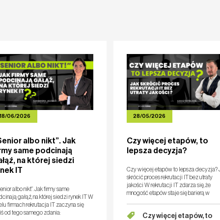
Y PRACY
KOMPETENCJE
BLOG
PUBLIKACJE
18/06/2026
28/05/2026
Senior albo nikt”. Jak
Czy więcej etapów, to
irmy same podcinają
lepsza decyzja?
łąź, na której siedzi
ynek IT
Czy więcej etapów to lepsza decyzja? 
skrócić proces rekrutacji IT bez utraty
jakości W rekrutacji IT zdarza się, że
nior albo nikt”. Jak firmy same
mnogość etapów staje się barierą w
cinają gałąź, na której siedzi rynek IT W
znalezieniu odpowiedniej osoby w
lu firmach rekrutacja IT zaczyna się
optymalnym czasie. Najpierw o
iś od tego samego zdania:
Czy więcej etapów, to