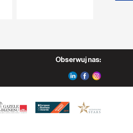
Rekrutacja, IT
Obserwuj nas: