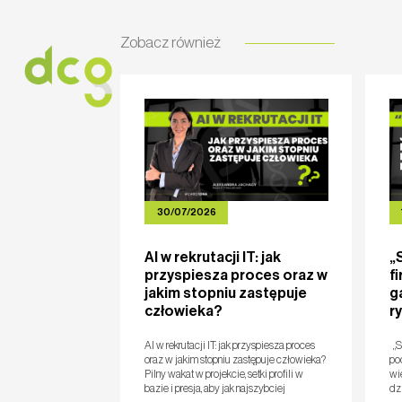
Zobacz również
HOME
O NAS
USŁUGI
OFERT
30/07/2026
AI w rekrutacji IT: jak
„
przyspiesza proces oraz w
f
jakim stopniu zastępuje
ga
człowieka?
r
AI w rekrutacji IT: jak przyspiesza proces
„Se
oraz w jakim stopniu zastępuje człowieka?
pod
Pilny wakat w projekcie, setki profili w
wie
bazie i presja, aby jak najszybciej
dz