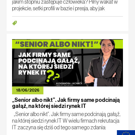
jakim stopniu zastępuje człowieka? Pilny wakat w
projekcie, setki profili w bazie i presja, aby jak
najszybciej przedstawić właściwych specjalistów.
W takich warunkach agencja rekr
18/06/2026
„Senior albo nikt”. Jak firmy same podcinają
gałąź, na której siedzi rynek IT
„Senior albo nikt”. Jak firmy same podcinają gałąź,
na której siedzi rynek IT W wielu firmach rekrutacja
IT zaczyna się dziś od tego samego zdania:
„Potrzebujemy seniora”. Najlepiej dostępnego od