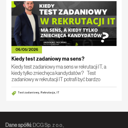
06/05/2026
Kiedy test zadaniowy ma sens?
Kiedy test zadaniowy ma sens w rekrutacji IT, a
kiedy tylko zniechęca kandydatów? Test
zadaniowy w rekrutacji IT potrafi być bardzo
dobrym narzędziem. Pod jednym warunkiem: musi
mierzyć kompetencje potrzebne w pracy, a nie cierp
Test zadaniowy, Rekrutacja, IT
Dane spółki:
DCG Sp. z o.o.,