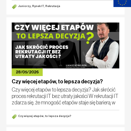
zaraz
Juniorzy, Rynek IT, Rekrutacja
28/05/2026
Czy więcej etapów, to lepsza decyzja?
Czy więcej etapów to lepsza decyzja? Jak skrócić
proces rekrutacji IT bez utraty jakości W rekrutacji IT
zdarza się, że mnogość etapów staje się barierą w
znalezieniu odpowiedniej osoby w optymalnym
czasie. Najpierw o
Czy więcej etapów, to lepsza decyzja?