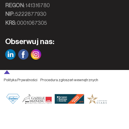
REGON:
141316780
NIP:
5222877930
KRS:
0001067305
Obserwuj nas:
Polityka Prywatności
Procedura zgłoszeń wewnętrznych