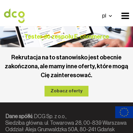
pl
Tester do zespołu E-commerce
Rekrutacja na to stanowisko jest obecnie
zakończona, ale mamy inne oferty, które mogą
Cię zainteresować.
Zobacz oferty
Dane spółki:
DCG Sp. z o.o.,
Siedziba główna: ul. Towarowa 28, 00-839 Warszawa
Oddział: Aleja Grunwaldzka 50A, 80-241 Gdańsk