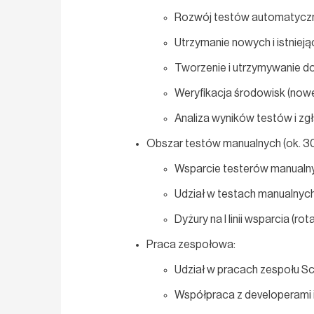
Rozwój testów automatyczny
Utrzymanie nowych i istnie
Tworzenie i utrzymywanie 
Weryfikacja środowisk (nowe
Analiza wyników testów i zg
Obszar testów manualnych (ok. 3
Wsparcie testerów manualn
Udział w testach manualnyc
Dyżury na I linii wsparcia (ro
Praca zespołowa:
Udział w pracach zespołu Scr
Współpraca z developerami i