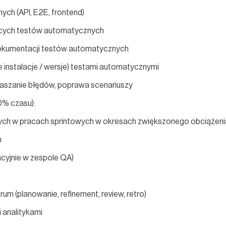
ch (API, E2E, frontend)
jących testów automatycznych
dokumentacji testów automatycznych
 instalacje / wersje) testami automatycznymi
łaszanie błędów, poprawa scenariuszy
0% czasu):
ych w pracach sprintowych w okresach zwiększonego obciążeni
h
tacyjnie w zespole QA)
um (planowanie, refinement, review, retro)
 analitykami