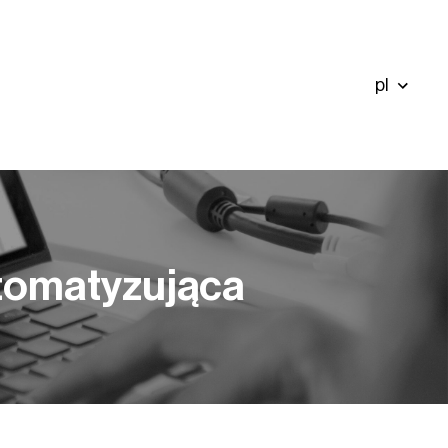
pl
utomatyzująca