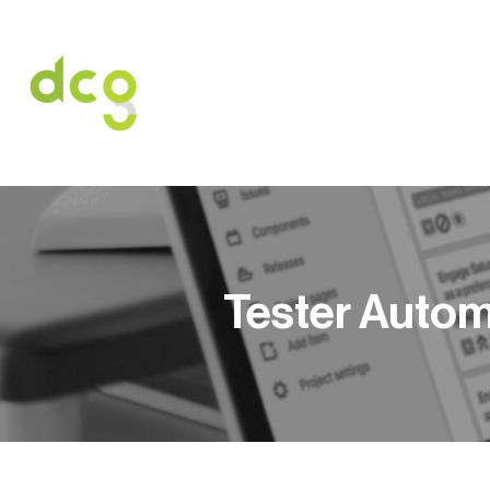
HOME
O NAS
USŁUGI
OFERT
Tester Autom