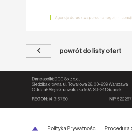
Agencja doradztwa personalnego (nr licencj
powrót do listy ofert
Dane spółki:
DCG Sp. z o.o.,
Siedziba główna: ul. Towarowa 28, 00-839 Warszawa
Oddział: Aleja Grunwaldzka 50A, 80-241 Gdańsk
REGON:
141316780
NIP:
522287
Polityka Prywatności
Procedura 