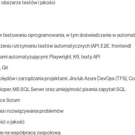
obszarze testów i jakości
w testowaniu oprogramowania, w tym doświadczenie w automat
eniu i utrzymaniu testów automatycznych (API, E2E, frontend)
mi automatyzującymi: Playwright, K6, testy API
 Git
łędów i zarządzania projektami: Jira lub Azure DevOps (TFS), Con
oper, MS SQL Server oraz umiejętność pisania zapytań SQL
yce Scrum
nia i rozwiązywania problemów
ość o jakość
ie na współpracę zespołową