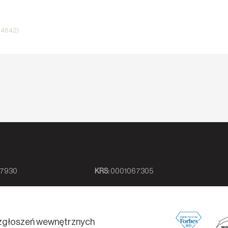
i 4642)
7930
KRS:
0001067305
zgłoszeń wewnętrznych