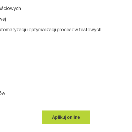
ościowych
wej
automatyzacji i optymalizacji procesów testowych
ków
Aplikuj online