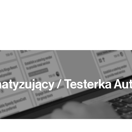
Y PRACY
KOMPETENCJE
BLOG
PUBLIKACJE
atyzujący / Testerka A