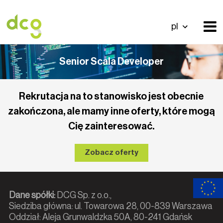
pl
Senior Scala Developer
Rekrutacja na to stanowisko jest obecnie
zakończona, ale mamy inne oferty, które mogą
Cię zainteresować.
Zobacz oferty
Dane spółki:
DCG Sp. z o.o.,
Siedziba główna: ul. Towarowa 28, 00-839 Warszawa
Oddział: Aleja Grunwaldzka 50A, 80-241 Gdańsk