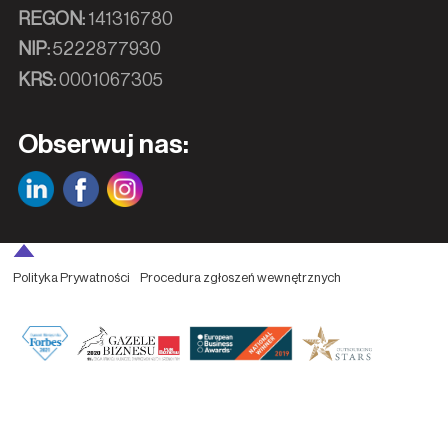
REGON:
141316780
NIP:
5222877930
KRS:
0001067305
Obserwuj nas:
Polityka Prywatności
Procedura zgłoszeń wewnętrznych