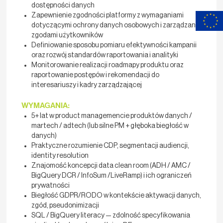
dostępności danych
Zapewnienie zgodności platformy z wymaganiami
dotyczącymi ochrony danych osobowych i zarządzania
zgodami użytkowników
Definiowanie sposobu pomiaru efektywności kampanii
oraz rozwój standardów raportowania i analityki
Monitorowanie realizacji roadmapy produktu oraz
raportowanie postępów i rekomendacji do
interesariuszy i kadry zarządzającej
WYMAGANIA:
5+ lat w product managemencie produktów danych /
martech / adtech (lub silne PM + głęboka biegłość w
danych)
Praktyczne rozumienie CDP, segmentacji audiencji,
identity resolution
Znajomość koncepcji data clean room (ADH / AMC /
BigQuery DCR / InfoSum /LiveRamp) i ich ograniczeń
prywatności
Biegłość GDPR/RODO w kontekście aktywacji danych,
zgód, pseudonimizacji
SQL / BigQuery literacy — zdolność specyfikowania