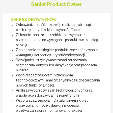
Senior Product Owner
ZAKRES OBOWIĄZKÓW:
Odpowiedzialność za rozwój i realizację strategii
platformy danych reklamowych (AdTech)
Zbieranie i analiza potrzeb biznesowych oraz
przekładanie ich na wymagania produktowe i backlog
rozwoju
Zarządzanie backlogiem produktu oraz definiowanie
wymagań, user stories i kryteriów akceptacji
Rozwijanie i utrzymywanie zasad zarządzania
segmentami danych, ich klasyfikacją oraz procesem
publikacji
Współpraca z zespołami biznesowymi,
technologicznymi i analitycznymi w celu dostarczania
nowych funkcjonalności
Analiza i wybór rozwiązań technologicznych oraz
współpraca z dostawcami zewnętrznymi
Współpraca z zespołami Data Engineering przy
projektowaniu modelu danych, procesów
przetwarzania oraz monitorowaniu jakości i