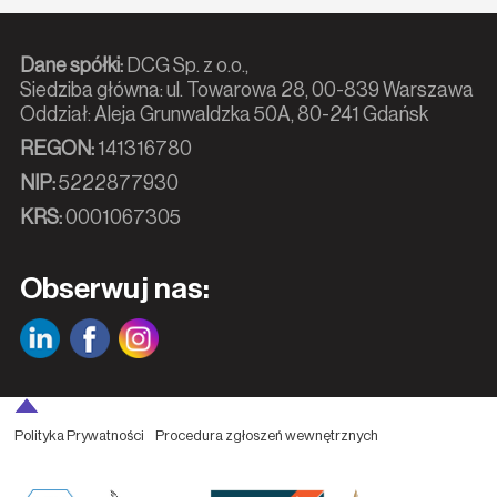
Dane spółki:
DCG Sp. z o.o.,
Siedziba główna: ul. Towarowa 28, 00-839 Warszawa
Oddział: Aleja Grunwaldzka 50A, 80-241 Gdańsk
REGON:
141316780
NIP:
5222877930
KRS:
0001067305
Obserwuj nas:
Polityka Prywatności
Procedura zgłoszeń wewnętrznych