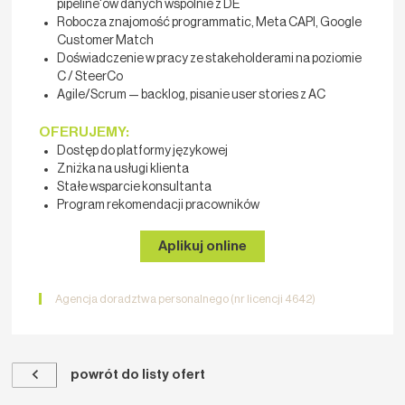
pipeline'ów danych wspólnie z DE
Robocza znajomość programmatic, Meta CAPI, Google
Customer Match
Doświadczenie w pracy ze stakeholderami na poziomie
C / SteerCo
Agile/Scrum — backlog, pisanie user stories z AC
OFERUJEMY:
Dostęp do platformy językowej
Zniżka na usługi klienta
Stałe wsparcie konsultanta
Program rekomendacji pracowników
Aplikuj online
Agencja doradztwa personalnego (nr licencji 4642)
powrót do listy ofert