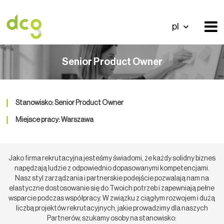
pl
Senior Product Owner
Stanowisko: Senior Product Owner
Miejsce pracy: Warszawa
Jako firma rekrutacyjna jesteśmy świadomi, że każdy solidny biznes
napędzają ludzie z odpowiednio dopasowanymi kompetencjami.
Nasz styl zarządzania i partnerskie podejście pozwalają nam na
elastyczne dostosowanie się do Twoich potrzeb i zapewniają pełne
wsparcie podczas współpracy. W związku z ciągłym rozwojem i dużą
liczbą projektów rekrutacyjnych, jakie prowadzimy dla naszych
Partnerów, szukamy osoby na stanowisko: