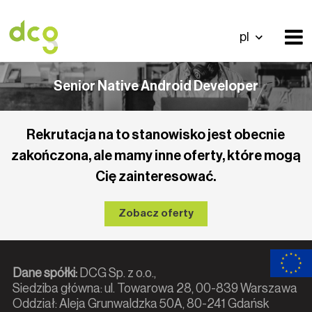
pl
Senior Native Android Developer
Rekrutacja na to stanowisko jest obecnie
zakończona, ale mamy inne oferty, które mogą
Cię zainteresować.
Zobacz oferty
Dane spółki:
DCG Sp. z o.o.,
Siedziba główna: ul. Towarowa 28, 00-839 Warszawa
Oddział: Aleja Grunwaldzka 50A, 80-241 Gdańsk