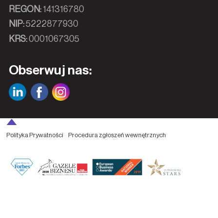
REGON:
141316780
NIP:
5222877930
KRS:
0001067305
Obserwuj nas:
Polityka Prywatności
Procedura zgłoszeń wewnętrznych