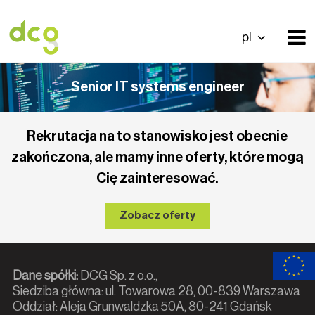
pl
Senior IT systems engineer
Rekrutacja na to stanowisko jest obecnie
zakończona, ale mamy inne oferty, które mogą
Cię zainteresować.
Zobacz oferty
Dane spółki:
DCG Sp. z o.o.,
Siedziba główna: ul. Towarowa 28, 00-839 Warszawa
Oddział: Aleja Grunwaldzka 50A, 80-241 Gdańsk