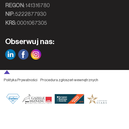
REGON:
141316780
NIP:
5222877930
KRS:
0001067305
Obserwuj nas:
Polityka Prywatności
Procedura zgłoszeń wewnętrznych