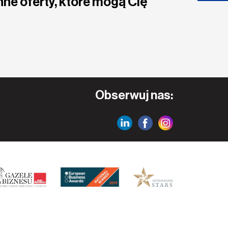
nne oferty, które mogą Cię
Obserwuj nas: