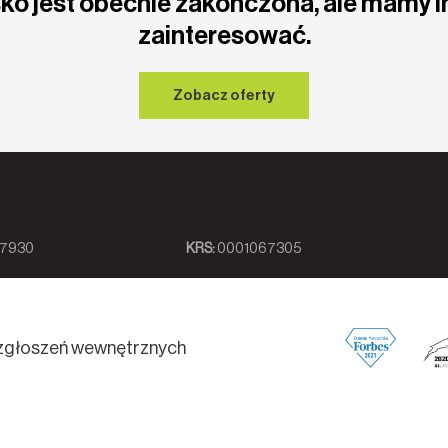
ko jest obecnie zakończona, ale mamy i
zainteresować.
Zobacz oferty
7930
KRS:
0001067305
zgłoszeń wewnętrznych