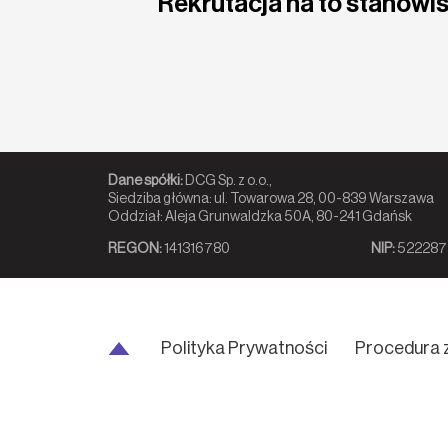
Rekrutacja na to stanowis
Dane spółki:
DCG Sp. z o.o.,
Siedziba główna: ul. Towarowa 28, 00-839 Warszawa
Oddział: Aleja Grunwaldzka 50A, 80-241 Gdańsk
REGON:
141316780
NIP:
522287
Polityka Prywatności
Procedura 