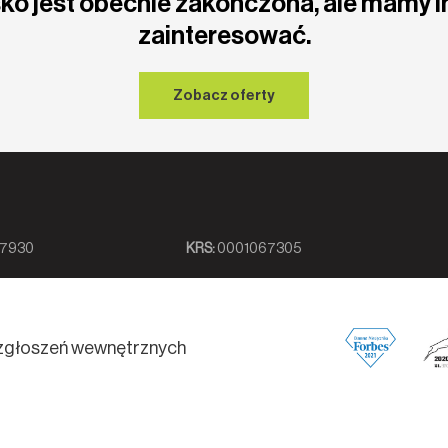
ko jest obecnie zakończona, ale mamy i
zainteresować.
Zobacz oferty
7930
KRS:
0001067305
zgłoszeń wewnętrznych