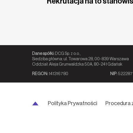
Rekrutacja na to stanowis
Dane spółki:
DCG Sp. z o.o.,
Siedziba główna: ul. Towarowa 28, 00-839 Warszawa
Oddział: Aleja Grunwaldzka 50A, 80-241 Gdańsk
REGON:
141316780
NIP:
522287
Polityka Prywatności
Procedura 