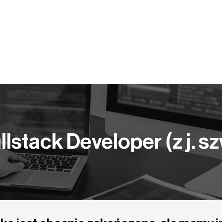
Y PRACY
KOMPETENCJE
BLOG
PUBLIKACJE
llstack Developer (z j. 