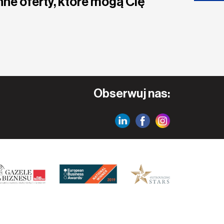
nne oferty, które mogą Cię
Obserwuj nas: