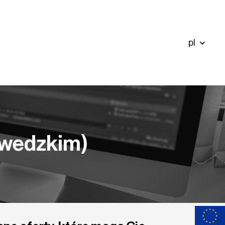
pl
szwedzkim)