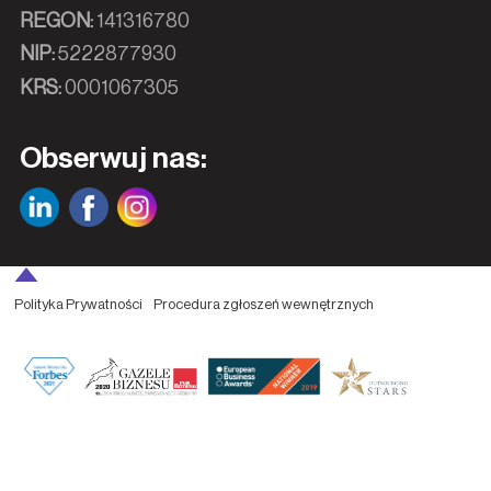
REGON:
141316780
NIP:
5222877930
KRS:
0001067305
Obserwuj nas:
Polityka Prywatności
Procedura zgłoszeń wewnętrznych