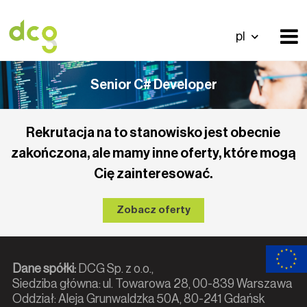
pl
Senior C# Developer
Rekrutacja na to stanowisko jest obecnie
zakończona, ale mamy inne oferty, które mogą
Cię zainteresować.
Zobacz oferty
Dane spółki:
DCG Sp. z o.o.,
Siedziba główna: ul. Towarowa 28, 00-839 Warszawa
Oddział: Aleja Grunwaldzka 50A, 80-241 Gdańsk