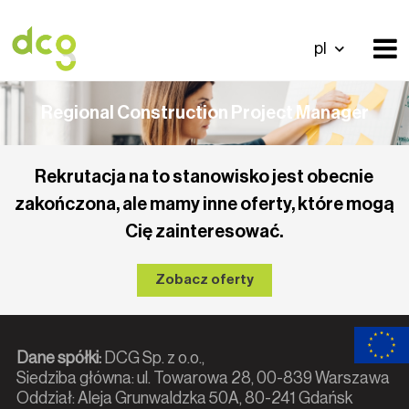
pl
Regional Construction Project Manager
Rekrutacja na to stanowisko jest obecnie
zakończona, ale mamy inne oferty, które mogą
Cię zainteresować.
Zobacz oferty
Dane spółki:
DCG Sp. z o.o.,
Siedziba główna: ul. Towarowa 28, 00-839 Warszawa
Oddział: Aleja Grunwaldzka 50A, 80-241 Gdańsk