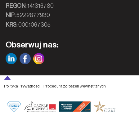
REGON:
141316780
NIP:
5222877930
KRS:
0001067305
Obserwuj nas:
Polityka Prywatności
Procedura zgłoszeń wewnętrznych