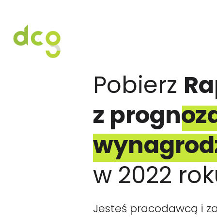
HOME
O NAS
USŁUGI
OFERT
Pobierz
Ra
z prognoz
wynagrodz
w 2022 rok
Jesteś pracodawcą i za