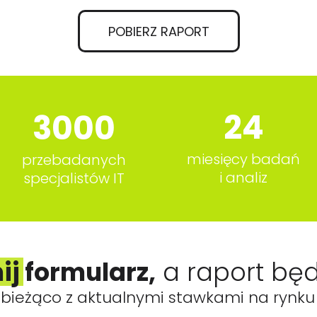
POBIERZ RAPORT
24
3000
miesięcy badań
przebadanych
i analiz
specjalistów IT
ij formularz,
a raport będ
bieżąco z aktualnymi stawkami na rynku 