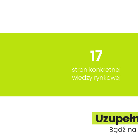
17
stron konkretnej
wiedzy rynkowej
Uzupełn
Bądź na 