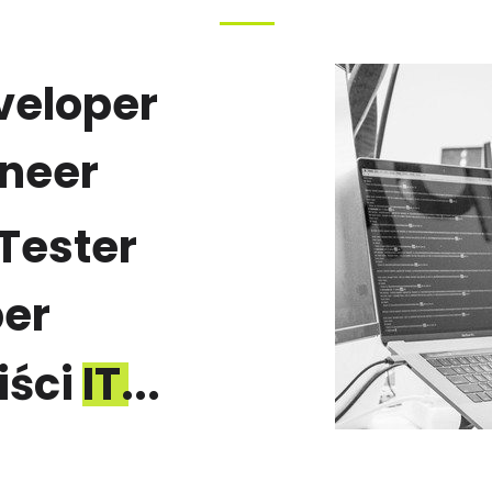
veloper
neer
Tester
per
ści IT...