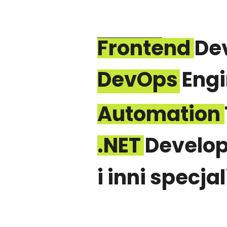
________________
Frontend De
DevOps Engi
Automation 
.NET Develo
i inni specjali