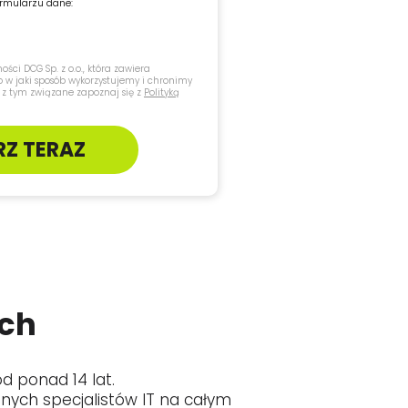
rmularzu dane:
ści DCG Sp. z o.o., która zawiera
 w jaki sposób wykorzystujemy i chronimy
 z tym związane zapoznaj się z
Polityką
RZ TERAZ
ych
od ponad 14 lat.
nych specjalistów IT na całym