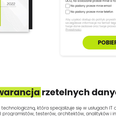
DCG, na wskazane przeze mnie w fo
Na podany przeze mnie email
Na podany przeze mnie telefon
Aby uzyskać dostęp do polityki prywatno
szczegółowe informacje na temat tego
twoje dane osobowe oraz twoje prawa
Prywatności
.
POBIE
arancja rzetelnych dan
technologiczną, która specjalizuje się w usługach IT 
programistów, testerów, architektów, analityków i in