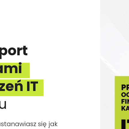
Y PRACY
KOMPETENCJE
BLOG
PUBLIKACJE
port
ami
eń IT
u
stanawiasz się jak