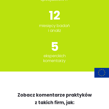
12
miesięcy badań
i analiz
5
eksperckich
komentarzy
Zobacz komentarze praktyków
z takich firm, jak: