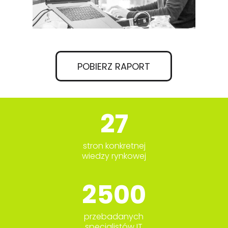
POBIERZ RAPORT
27
stron konkretnej
wiedzy rynkowej
2500
przebadanych
specjalistów IT