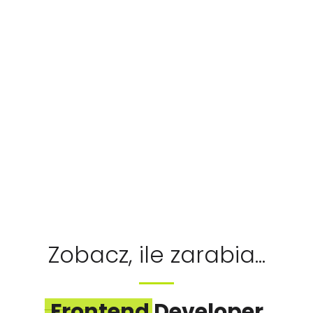
Zobacz, ile zarabia...
Frontend Developer
________________