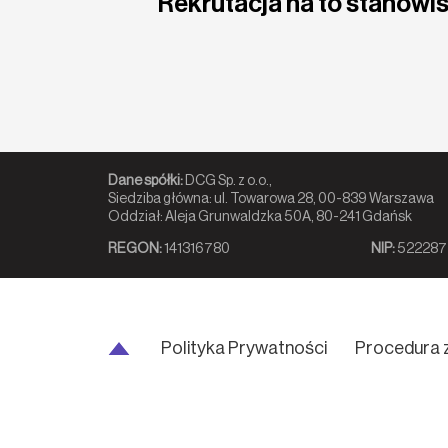
Rekrutacja na to stanowis
Dane spółki:
DCG Sp. z o.o.,
Siedziba główna: ul. Towarowa 28, 00-839 Warszawa
Oddział: Aleja Grunwaldzka 50A, 80-241 Gdańsk
REGON:
141316780
NIP:
522287
Polityka Prywatności
Procedura 