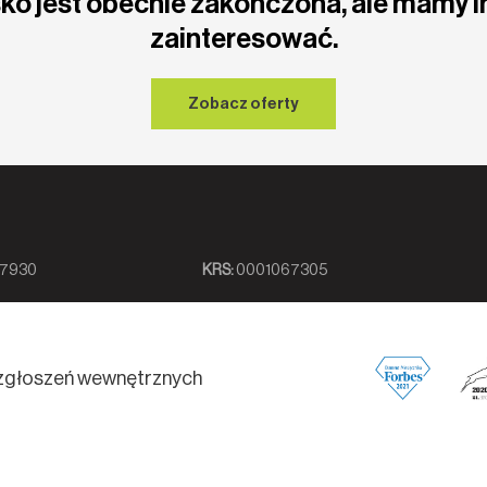
ko jest obecnie zakończona, ale mamy i
zainteresować.
Zobacz oferty
7930
KRS:
0001067305
zgłoszeń wewnętrznych