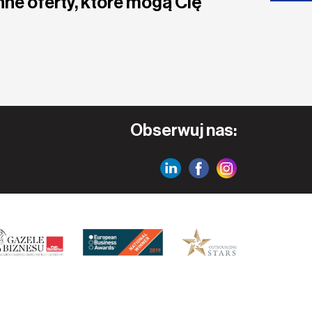
nne oferty, które mogą Cię
Obserwuj nas: