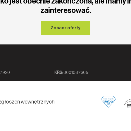
ko jest obecnie zakończona, ale mamy i
zainteresować.
Zobacz oferty
7930
KRS:
0001067305
zgłoszeń wewnętrznych