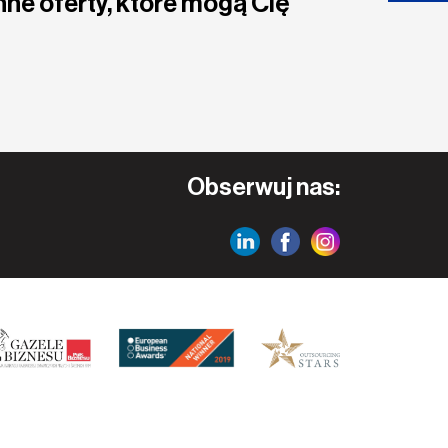
nne oferty, które mogą Cię
Obserwuj nas: