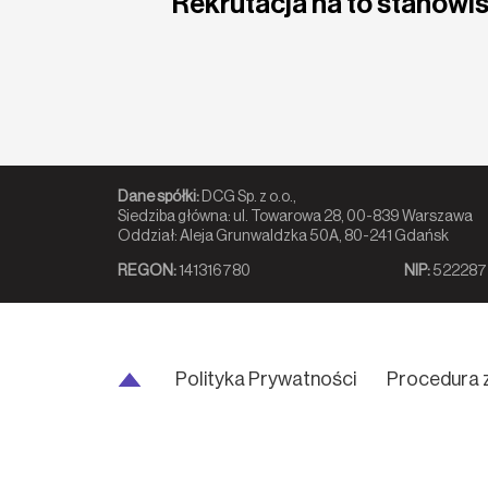
Rekrutacja na to stanowis
Dane spółki:
DCG Sp. z o.o.,
Siedziba główna: ul. Towarowa 28, 00-839 Warszawa
Oddział: Aleja Grunwaldzka 50A, 80-241 Gdańsk
REGON:
141316780
NIP:
522287
Polityka Prywatności
Procedura 