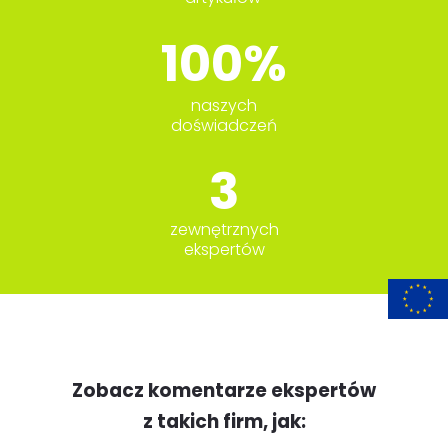
100%
naszych
doświadczeń
3
zewnętrznych
ekspertów
Zobacz komentarze ekspertów
z takich firm, jak: