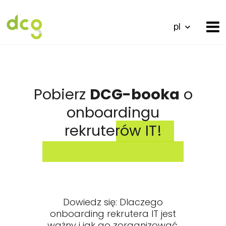
pl
Pobierz
DCG-booka
o
onboardingu
rekruterów IT!
Dowiedz się: Dlaczego
onboarding rekrutera IT jest
ważny i jak go zorganizować.