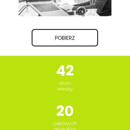
POBIERZ
42
stron
wiedzy
20
ciekawych
artykułów