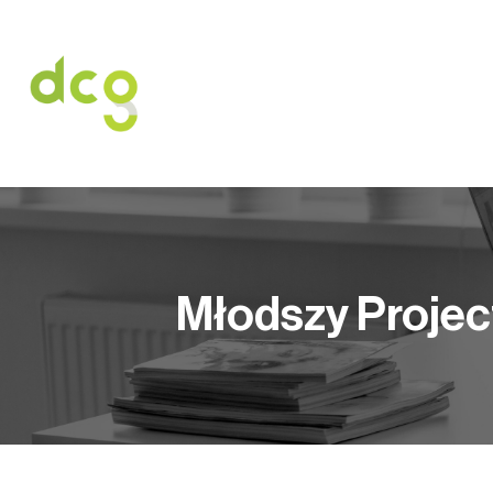
HOME
O NAS
USŁUGI
OFERT
Młodszy Projec