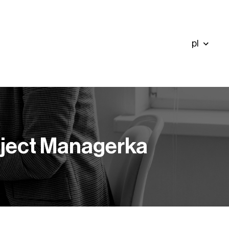
pl
oject Managerka