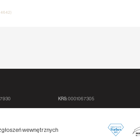
i 4642)
7930
KRS:
0001067305
zgłoszeń wewnętrznych