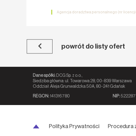
Agencja doradztwa personalnego (nr licencj
powrót do listy ofert
Dane spółki:
DCG Sp. z o.o.,
Siedziba główna: ul. Towarowa 28, 00-839 Warszawa
Oddział: Aleja Grunwaldzka 50A, 80-241 Gdańsk
REGON:
141316780
NIP:
522287
Polityka Prywatności
Procedura 