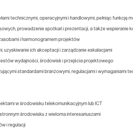
łami technicznymi, operacyjnymi i handlowymi, pełniąc funkcję
wych, prowadzenie spotkań i prezentacji, a także wspieranie ko
 zasobami i harmonogramem projektów
i, uzyskiwanie ich akceptacji i zarządzanie eskalacjami
estów wydajności, środowisk i przejścia projektowego
ującymi standardami branżowymi, regulacjami i wymaganiami te
jektami w środowisku telekomunikacyjnym lub ICT
stronnym środowisku z wieloma interesariuszami
 i regulacji