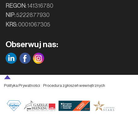
REGON:
141316780
NIP:
5222877930
KRS:
0001067305
Obserwuj nas:
Polityka Prywatności
Procedura zgłoszeń wewnętrznych