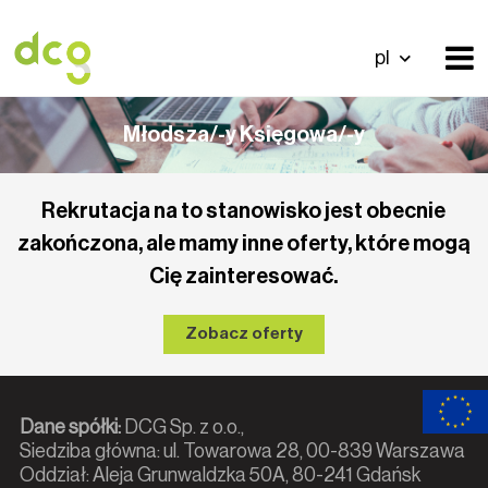
pl
Młodsza/-y Księgowa/-y
Rekrutacja na to stanowisko jest obecnie
zakończona, ale mamy inne oferty, które mogą
Cię zainteresować.
Zobacz oferty
Dane spółki:
DCG Sp. z o.o.,
Siedziba główna: ul. Towarowa 28, 00-839 Warszawa
Oddział: Aleja Grunwaldzka 50A, 80-241 Gdańsk