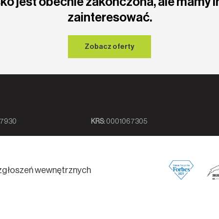
ko jest obecnie zakończona, ale mamy i
zainteresować.
Zobacz oferty
7930
KRS:
0001067305
zgłoszeń wewnętrznych