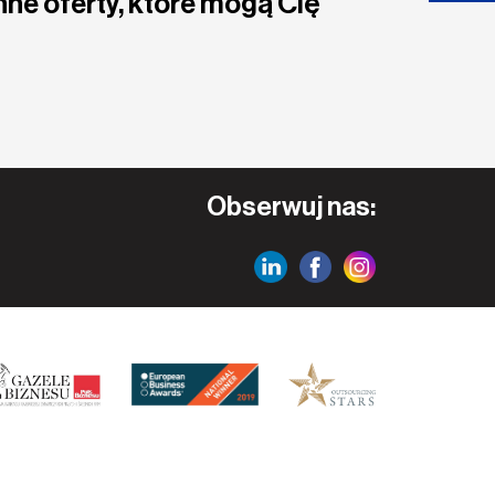
nne oferty, które mogą Cię
Obserwuj nas: