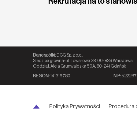
Rekrutacja na to stanowis
Dane spółki:
DCG Sp. z o.o.,
Siedziba główna: ul. Towarowa 28, 00-839 Warszawa
Oddział: Aleja Grunwaldzka 50A, 80-241 Gdańsk
REGON:
141316780
NIP:
522287
Polityka Prywatności
Procedura 