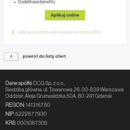
Dodatkowe benefity
Aplikuj online
Agencja doradztwa personalnego (nr licencji 4642)
powrót do listy ofert
Dane spółki:
DCG Sp. z o.o.,
Siedziba główna: ul. Towarowa 28, 00-839 Warszawa
Oddział: Aleja Grunwaldzka 50A, 80-241 Gdańsk
REGON:
141316780
NIP:
5222877930
KRS:
0001067305