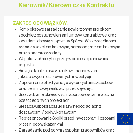
Kierownik/ Kierowniczka Kontraktu
ZAKRES OBOWIĄZKÓW:
Kompleksowe zarządzanie powierzonym projektem
zgodnie z postanowieniami umowy kontraktowej oraz
zasadami obowiązującymi w Spółce. W szczególności
praca z budżetem bazowym, harmonogramem bazowym
oraz planami sprzedaży
Współudział merytoryczny w procesie planowania
projektu
Bieżąca kontrola wskaźników finansowych i
jakościowych realizowanych inwestycji
Zapewnienie efektywnego wykorzystania zasobów
oraz terminowej realizacji przedsięwzięć
Sporządzanie okresowych raportów o stanie prac na
poszczególnych projektach
Bieżąca współpraca i udział w negocjacjach z
dostawcami / podwykonawcami
Reprezentowanie Spółki przed Inwestorami i osobami
przez niego wskazanymi
Zarządzanie podległym zespołem pracowników oraz