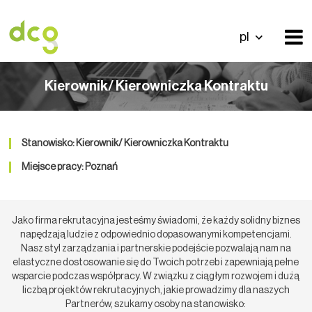
pl
Kierownik/ Kierowniczka Kontraktu
Stanowisko: Kierownik/ Kierowniczka Kontraktu
Miejsce pracy: Poznań
Jako firma rekrutacyjna jesteśmy świadomi, że każdy solidny biznes
napędzają ludzie z odpowiednio dopasowanymi kompetencjami.
Nasz styl zarządzania i partnerskie podejście pozwalają nam na
elastyczne dostosowanie się do Twoich potrzeb i zapewniają pełne
wsparcie podczas współpracy. W związku z ciągłym rozwojem i dużą
liczbą projektów rekrutacyjnych, jakie prowadzimy dla naszych
Partnerów, szukamy osoby na stanowisko: