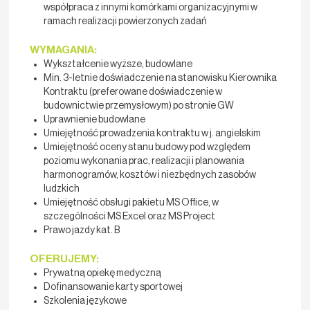
współpraca z innymi komórkami organizacyjnymi w
ramach realizacji powierzonych zadań
WYMAGANIA:
Wykształcenie wyższe, budowlane
Min. 3-letnie doświadczenie na stanowisku Kierownika
Kontraktu (preferowane doświadczenie w
budownictwie przemysłowym) po stronie GW
Uprawnienie budowlane
Umiejętność prowadzenia kontraktu w j. angielskim
Umiejętność oceny stanu budowy pod względem
poziomu wykonania prac, realizacji i planowania
harmonogramów, kosztów i niezbędnych zasobów
ludzkich
Umiejętność obsługi pakietu MS Office, w
szczególności MS Excel oraz MS Project
Prawo jazdy kat. B
OFERUJEMY:
Prywatną opiekę medyczną
Dofinansowanie karty sportowej
Szkolenia językowe