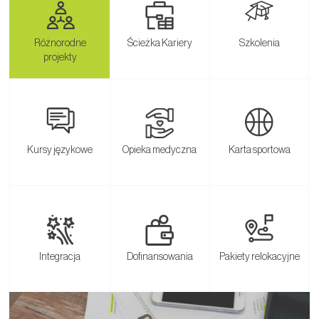
Różnorodne
Ścieżka Kariery
Szkolenia
projekty
Kursy językowe
Opieka medyczna
Karta sportowa
Integracja
Dofinansowania
Pakiety relokacyjne