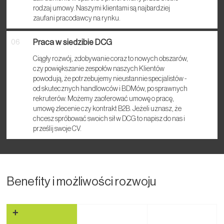
rodzaj umowy. Naszymi klientami są najbardziej
zaufani pracodawcy na rynku.
Praca w siedzibie DCG
06
Ciągły rozwój, zdobywanie coraz to nowych obszarów,
czy powiększanie zespołów naszych Klientów
powodują, że potrzebujemy nieustannie specjalistów -
od skutecznych handlowców i BDMów, po sprawnych
rekruterów. Możemy zaoferować umowę o pracę,
umowę zlecenie czy kontrakt B2B. Jeżeli uznasz, że
chcesz spróbować swoich sił w DCG to napisz do nas i
prześlij swoje CV.
Benefity
i możliwości rozwoju