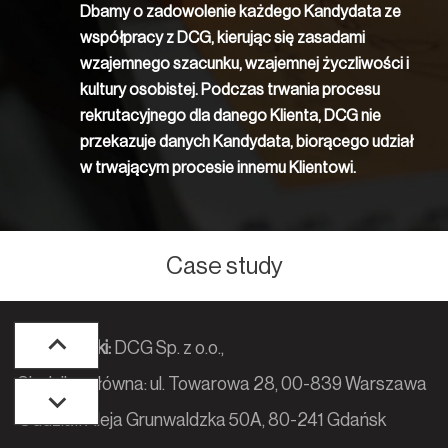
Dbamy o zadowolenie każdego Kandydata ze
współpracy z DCG, kierując się zasadami
wzajemnego szacunku, wzajemnej życzliwości i
kultury osobistej. Podczas trwania procesu
rekrutacyjnego dla danego Klienta, DCG nie
przekazuje danych Kandydata, biorącego udział
w trwającym procesie innemu Klientowi.
Case study
Dane spółki:
DCG Sp. z o.o.,
Siedziba główna: ul. Towarowa 28, 00-839 Warszawa
Oddział: Aleja Grunwaldzka 50A, 80-241 Gdańsk