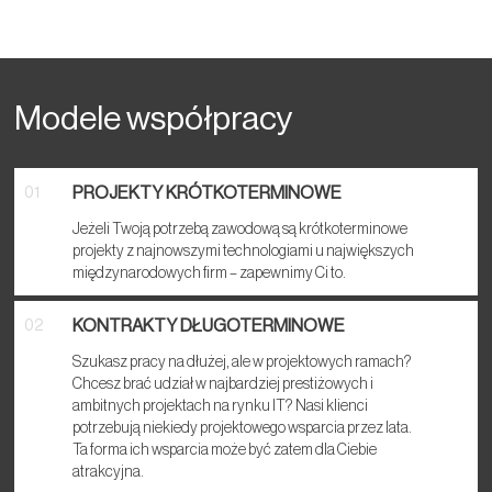
Modele współpracy
PROJEKTY KRÓTKOTERMINOWE
01
Jeżeli Twoją potrzebą zawodową są krótkoterminowe
projekty z najnowszymi technologiami u największych
międzynarodowych firm – zapewnimy Ci to.
KONTRAKTY DŁUGOTERMINOWE
02
Szukasz pracy na dłużej, ale w projektowych ramach?
Chcesz brać udział w najbardziej prestiżowych i
ambitnych projektach na rynku IT? Nasi klienci
potrzebują niekiedy projektowego wsparcia przez lata.
Ta forma ich wsparcia może być zatem dla Ciebie
atrakcyjna.