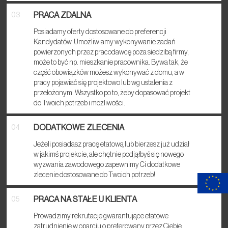
PRACA ZDALNA
03
Posiadamy oferty dostosowane do preferencji
Kandydatów. Umożliwiamy wykonywanie zadań
powierzonych przez pracodawcę poza siedzibą firmy,
może to być np. mieszkanie pracownika. Bywa tak, że
część obowiązków możesz wykonywać z domu, a w
pracy pojawiać się projektowo lub wg ustalenia z
przełożonym. Wszystko po to, żeby dopasować projekt
do Twoich potrzeb i możliwości.
DODATKOWE ZLECENIA
04
Jeżeli posiadasz pracę etatową lub bierzesz już udział
w jakimś projekcie, ale chętnie podjąłbyś się nowego
wyzwania zawodowego zapewnimy Ci dodatkowe
zlecenie dostosowane do Twoich potrzeb!
PRACA NA STAŁE U KLIENTA
05
Prowadzimy rekrutacje gwarantujące etatowe
zatrudnienie w oparciu o preferowany przez Ciebie