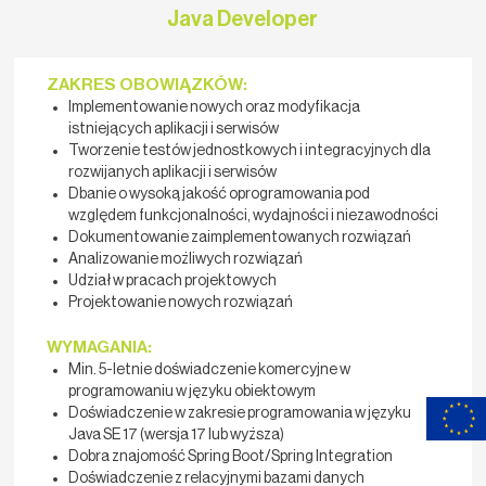
Java Developer
ZAKRES OBOWIĄZKÓW:
Implementowanie nowych oraz modyfikacja
istniejących aplikacji i serwisów
Tworzenie testów jednostkowych i integracyjnych dla
rozwijanych aplikacji i serwisów
Dbanie o wysoką jakość oprogramowania pod
względem funkcjonalności, wydajności i niezawodności
Dokumentowanie zaimplementowanych rozwiązań
Analizowanie możliwych rozwiązań
Udział w pracach projektowych
Projektowanie nowych rozwiązań
WYMAGANIA:
Min. 5-letnie doświadczenie komercyjne w
programowaniu w języku obiektowym
Doświadczenie w zakresie programowania w języku
Java SE 17 (wersja 17 lub wyższa)
Dobra znajomość Spring Boot/Spring Integration
Doświadczenie z relacyjnymi bazami danych