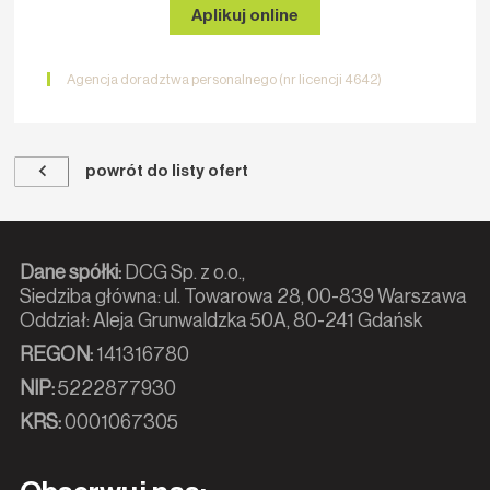
Aplikuj online
Agencja doradztwa personalnego (nr licencji 4642)
powrót do listy ofert
Dane spółki:
DCG Sp. z o.o.,
Siedziba główna: ul. Towarowa 28, 00-839 Warszawa
Oddział: Aleja Grunwaldzka 50A, 80-241 Gdańsk
REGON:
141316780
NIP:
5222877930
KRS:
0001067305