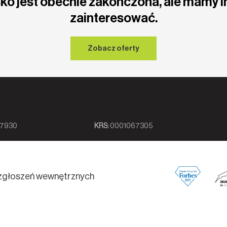
ko jest obecnie zakończona, ale mamy i
zainteresować.
Zobacz oferty
7930
KRS:
0001067305
zgłoszeń wewnętrznych