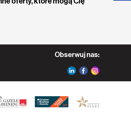
nne oferty, które mogą Cię
Obserwuj nas: