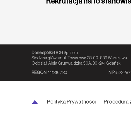
Rekrutacja na to stanowis
Dane spółki:
DCG Sp. z o.o.,
Siedziba główna: ul. Towarowa 28, 00-839 Warszawa
Oddział: Aleja Grunwaldzka 50A, 80-241 Gdańsk
REGON:
141316780
NIP:
522287
Polityka Prywatności
Procedura 