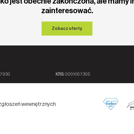
ko jest obecnie zakończona, ale mamy i
zainteresować.
Zobacz oferty
7930
KRS:
0001067305
zgłoszeń wewnętrznych