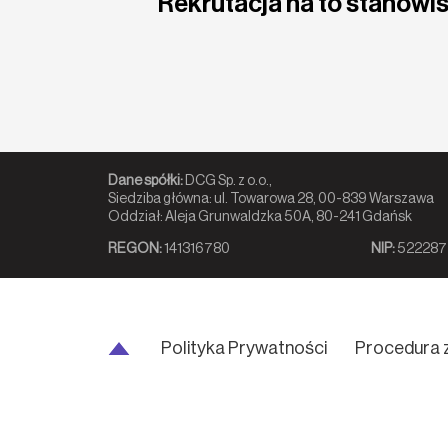
Rekrutacja na to stanowis
Dane spółki:
DCG Sp. z o.o.,
Siedziba główna: ul. Towarowa 28, 00-839 Warszawa
Oddział: Aleja Grunwaldzka 50A, 80-241 Gdańsk
REGON:
141316780
NIP:
522287
Polityka Prywatności
Procedura 