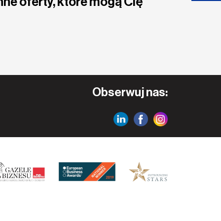
nne oferty, które mogą Cię
Obserwuj nas: