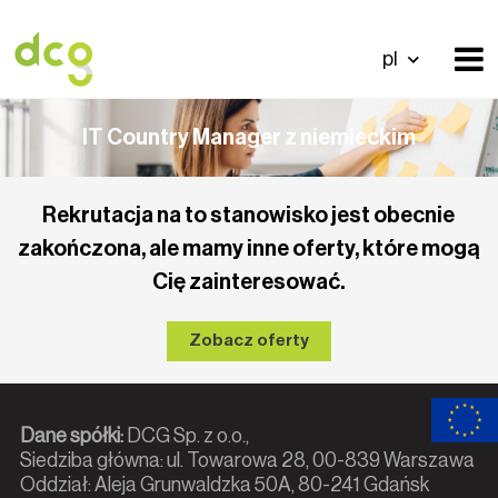
pl
IT Country Manager z niemieckim
Rekrutacja na to stanowisko jest obecnie
zakończona, ale mamy inne oferty, które mogą
Cię zainteresować.
Zobacz oferty
Dane spółki:
DCG Sp. z o.o.,
Siedziba główna: ul. Towarowa 28, 00-839 Warszawa
Oddział: Aleja Grunwaldzka 50A, 80-241 Gdańsk