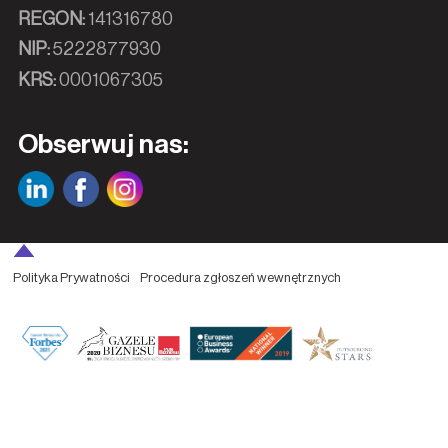
REGON:
141316780
NIP:
5222877930
KRS:
0001067305
Obserwuj nas:
Polityka Prywatności
Procedura zgłoszeń wewnętrznych