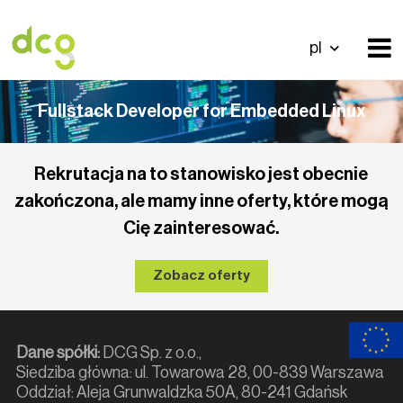
pl
Fullstack Developer for Embedded Linux
Rekrutacja na to stanowisko jest obecnie
zakończona, ale mamy inne oferty, które mogą
Cię zainteresować.
Zobacz oferty
Dane spółki:
DCG Sp. z o.o.,
Siedziba główna: ul. Towarowa 28, 00-839 Warszawa
Oddział: Aleja Grunwaldzka 50A, 80-241 Gdańsk