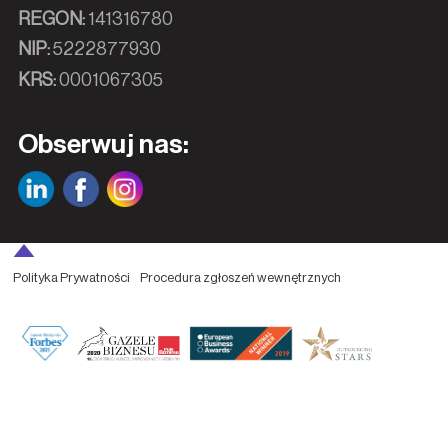
REGON:
141316780
NIP:
5222877930
KRS:
0001067305
Obserwuj nas:
Polityka Prywatności
Procedura zgłoszeń wewnętrznych