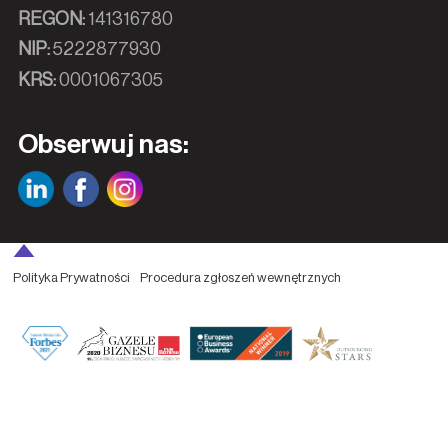
REGON:
141316780
NIP:
5222877930
KRS:
0001067305
Obserwuj nas:
Polityka Prywatności
Procedura zgłoszeń wewnętrznych