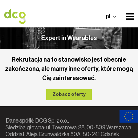
pl
Expert in Wearables
Rekrutacja na to stanowisko jest obecnie
zakończona, ale mamy inne oferty, które mogą
Cię zainteresować.
Zobacz oferty
Dane spółki:
DCG Sp. z o.o.,
Siedziba główna: ul. Towarowa 28, 00-839 Warszawa
Oddział: Aleja Grunwaldzka 50A, 80-241 Gdańsk