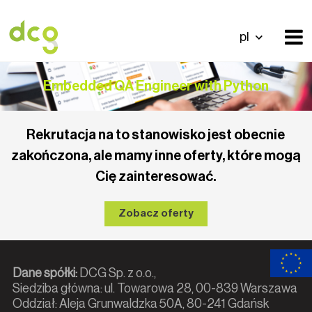
pl
Embedded QA Engineer with Python
Rekrutacja na to stanowisko jest obecnie
zakończona, ale mamy inne oferty, które mogą
Cię zainteresować.
Zobacz oferty
Dane spółki:
DCG Sp. z o.o.,
Siedziba główna: ul. Towarowa 28, 00-839 Warszawa
Oddział: Aleja Grunwaldzka 50A, 80-241 Gdańsk