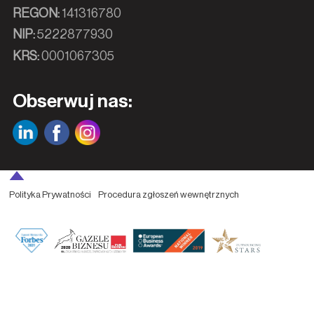
REGON:
141316780
NIP:
5222877930
KRS:
0001067305
Obserwuj nas:
Polityka Prywatności
Procedura zgłoszeń wewnętrznych