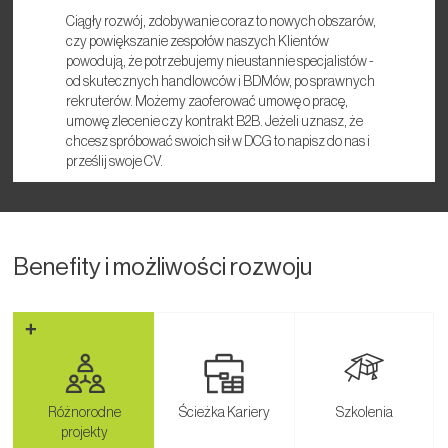
Ciągły rozwój, zdobywanie coraz to nowych obszarów,
czy powiększanie zespołów naszych Klientów
powodują, że potrzebujemy nieustannie specjalistów -
od skutecznych handlowców i BDMów, po sprawnych
rekruterów. Możemy zaoferować umowę o pracę,
umowę zlecenie czy kontrakt B2B. Jeżeli uznasz, że
chcesz spróbować swoich sił w DCG to napisz do nas i
prześlij swoje CV.
Benefity
i możliwości rozwoju
Różnorodne
Ścieżka Kariery
Szkolenia
projekty