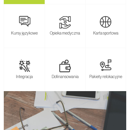
Kursy językowe
Opieka medyczna
Karta sportowa
Integracja
Dofinansowania
Pakiety relokacyjne