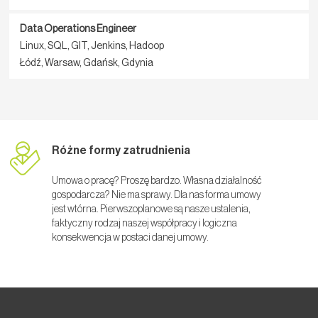
Data Operations Engineer
Linux, SQL, GIT, Jenkins, Hadoop
Łódź, Warsaw, Gdańsk, Gdynia
Różne formy zatrudnienia
Umowa o pracę? Proszę bardzo. Własna działalność
gospodarcza? Nie ma sprawy. Dla nas forma umowy
jest wtórna. Pierwszoplanowe są nasze ustalenia,
faktyczny rodzaj naszej współpracy i logiczna
konsekwencja w postaci danej umowy.