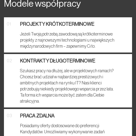
Modele współpracy
PROJEKTY KRÓTKOTERMINOWE
01
Jeżeli Twoją potrzebą zawodową są krótkoterminowe
projekty z najnowszymi technologiami u największych
międzynarodowych firm – zapewnimy Ci to.
KONTRAKTY DŁUGOTERMINOWE
02
Szukasz pracy na dłużej, ale w projektowych ramach?
Chcesz brać udział w najbardziej prestiżowych i
ambitnych projektach na rynku IT? Nasi klienci
potrzebują niekiedy projektowego wsparcia przez lata.
Ta forma ich wsparcia może być zatem dla Ciebie
atrakcyjna.
PRACA ZDALNA
03
Posiadamy oferty dostosowane do preferencji
Kandydatów. Umożliwiamy wykonywanie zadań