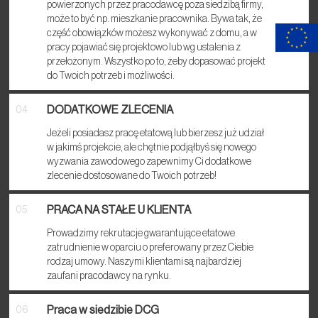
powierzonych przez pracodawcę poza siedzibą firmy,
może to być np. mieszkanie pracownika. Bywa tak, że
część obowiązków możesz wykonywać z domu, a w
pracy pojawiać się projektowo lub wg ustalenia z
przełożonym. Wszystko po to, żeby dopasować projekt
do Twoich potrzeb i możliwości.
DODATKOWE ZLECENIA
04
Jeżeli posiadasz pracę etatową lub bierzesz już udział
w jakimś projekcie, ale chętnie podjąłbyś się nowego
wyzwania zawodowego zapewnimy Ci dodatkowe
zlecenie dostosowane do Twoich potrzeb!
PRACA NA STAŁE U KLIENTA
05
Prowadzimy rekrutacje gwarantujące etatowe
zatrudnienie w oparciu o preferowany przez Ciebie
rodzaj umowy. Naszymi klientami są najbardziej
zaufani pracodawcy na rynku.
Praca w siedzibie DCG
06