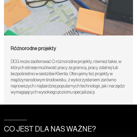
Różnorodne projekty
DCG może zaoferować Ci różnorodne projekty, również takie, w
których istnieje możliwość pracy za granicą, pracy zdalnej lub
bezpośrednio w siedzibie Klienta. Oferujemy też projekty w
międzynarodowym środowisku, z wykorzystaniem zarówno
najnowszych i najbardziej popularnych technologii, jak i narzędzi
wymagających wysokiego poziomu specjalizacji.
CO JEST DLA NAS WAŻNE?