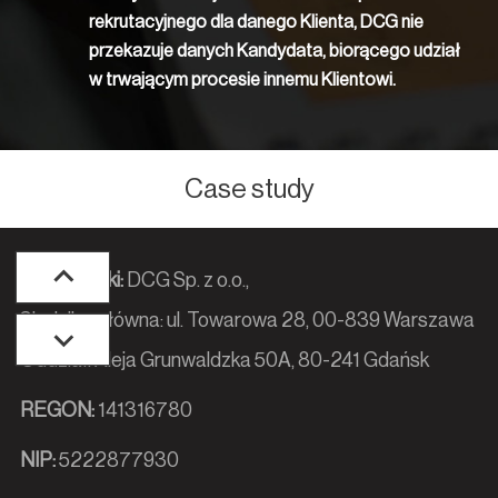
rekrutacyjnego dla danego Klienta, DCG nie
przekazuje danych Kandydata, biorącego udział
w trwającym procesie innemu Klientowi.
Case study
Dane spółki:
DCG Sp. z o.o.,
Siedziba główna: ul. Towarowa 28, 00-839 Warszawa
Oddział: Aleja Grunwaldzka 50A, 80-241 Gdańsk
REGON:
141316780
NIP:
5222877930