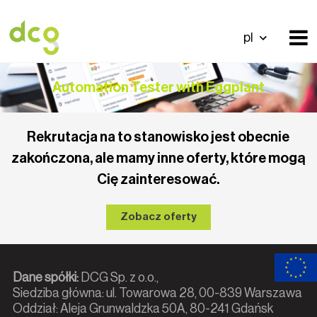
pl
Automation Tester with Eggplant
Rekrutacja na to stanowisko jest obecnie
zakończona, ale mamy inne oferty, które mogą
Cię zainteresować.
Zobacz oferty
Dane spółki:
DCG Sp. z o.o.,
Siedziba główna: ul. Towarowa 28, 00-839 Warszawa
Oddział: Aleja Grunwaldzka 50A, 80-241 Gdańsk