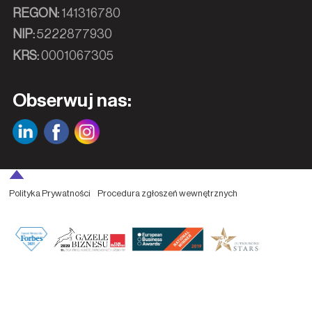
REGON:
141316780
NIP:
5222877930
KRS:
0001067305
Obserwuj nas:
Polityka Prywatności
Procedura zgłoszeń wewnętrznych