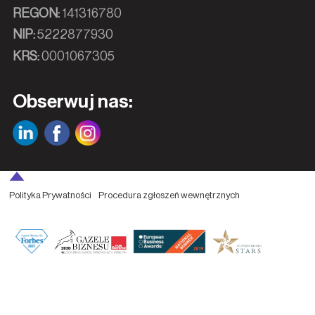
REGON:
141316780
NIP:
5222877930
KRS:
0001067305
Obserwuj nas:
Polityka Prywatności
Procedura zgłoszeń wewnętrznych