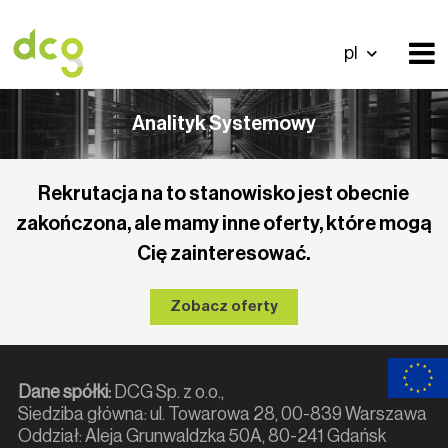
pl
Analityk Systemowy
Rekrutacja na to stanowisko jest obecnie
zakończona, ale mamy inne oferty, które mogą
Cię zainteresować.
Zobacz oferty
Dane spółki:
DCG Sp. z o.o.,
Siedziba główna: ul. Towarowa 28, 00-839 Warszawa
Oddział: Aleja Grunwaldzka 50A, 80-241 Gdańsk