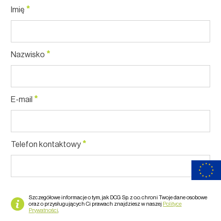
*
Imię
*
Nazwisko
*
E-mail
*
Telefon kontaktowy
Szczegółowe informacje o tym, jak DCG Sp. z o.o. chroni Twoje dane osobowe
oraz o przysługujących Ci prawach znajdziesz w naszej
Polityce
Prywatności
.