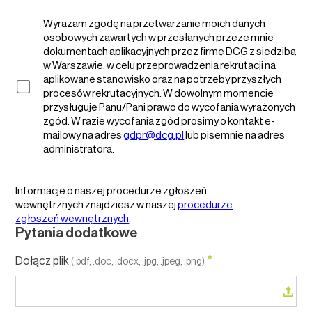
Wyrażam zgodę na przetwarzanie moich danych
osobowych zawartych w przesłanych przeze mnie
dokumentach aplikacyjnych przez firmę DCG z siedzibą
w Warszawie, w celu przeprowadzenia rekrutacji na
aplikowane stanowisko oraz na potrzeby przyszłych
procesów rekrutacyjnych. W dowolnym momencie
przysługuje Panu/Pani prawo do wycofania wyrażonych
zgód. W razie wycofania zgód prosimy o kontakt e-
mailowy na adres
gdpr@dcg.pl
lub pisemnie na adres
administratora.
Informacje o naszej procedurze zgłoszeń
wewnętrznych znajdziesz w naszej
procedurze
zgłoszeń wewnętrznych
.
Pytania dodatkowe
*
Dołącz plik
(.pdf, .doc, .docx, .jpg, .jpeg, .png)