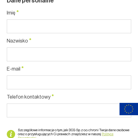
Dane personalne
*
Imię
*
Nazwisko
*
E-mail
*
Telefon kontaktowy
Szczegółowe informacje o tym, jak DCG Sp. z o.o. chroni Twoje dane osobowe
oraz o przysługujących Ci prawach znajdziesz w naszej
Polityce