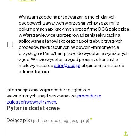
Prywatności
.
Wyrażam zgodę na przetwarzanie moich danych
osobowych zawartych w przesłanych przeze mnie
dokumentach aplikacyjnych przez firmę DCG z siedzibą
w Warszawie, w celu przeprowadzenia rekrutacji na
aplikowane stanowisko oraz na potrzeby przyszłych
procesów rekrutacyjnych. W dowolnym momencie
przysługuje Panu/Pani prawo do wycofania wyrażonych
zgód. W razie wycofania zgód prosimy o kontakt e-
mailowy na adres
gdpr@dcg.pl
lub pisemnie na adres
administratora.
Informacje o naszej procedurze zgłoszeń
wewnętrznych znajdziesz w naszej
procedurze
zgłoszeń wewnętrznych
.
Pytania dodatkowe
*
Dołącz plik
(.pdf, .doc, .docx, .jpg, .jpeg, .png)